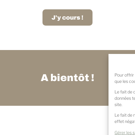
J'y cours !
Pour offrir
A bientôt !
que les co
Le fait de
données te
site.
Le fait de
effet négat
Gérer les 